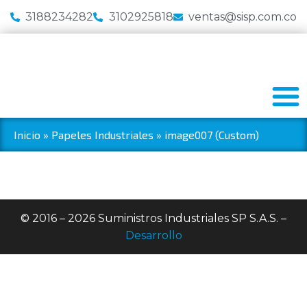
3188234282
3102925818
ventas@sisp.com.co
Inicio
»
Papeles Industriales
»
image007 (Custom)
© 2016 – 2026 Suministros Industriales SP S.A.S. –
Desarrollo