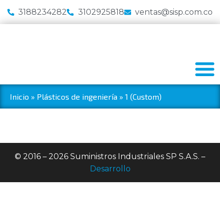
3188234282
3102925818
ventas@sisp.com.co
Inicio
»
Plásticos de ingeniería
»
1 (Custom)
© 2016 – 2026 Suministros Industriales SP S.A.S. –
Desarrollo