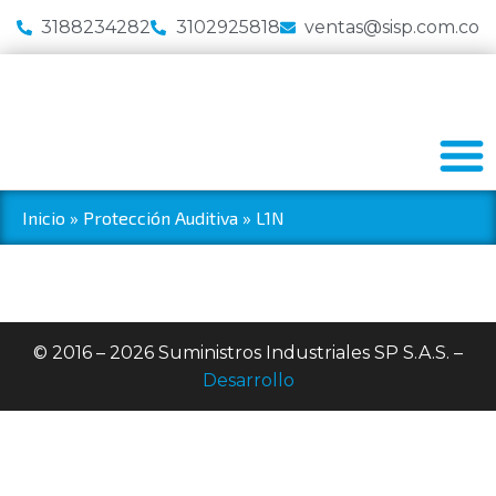
3188234282
3102925818
ventas@sisp.com.co
Inicio
»
Protección Auditiva
»
L1N
© 2016 – 2026 Suministros Industriales SP S.A.S. –
Desarrollo