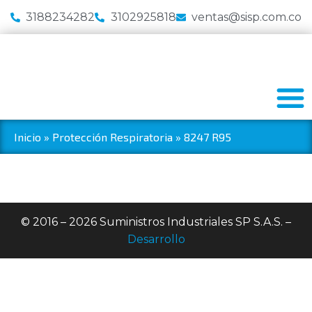
3188234282
3102925818
ventas@sisp.com.co
Inicio
»
Protección Respiratoria
»
8247 R95
© 2016 – 2026 Suministros Industriales SP S.A.S. –
Desarrollo