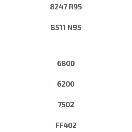
8247 R95
8511 N95
6800
6200
7502
FF402