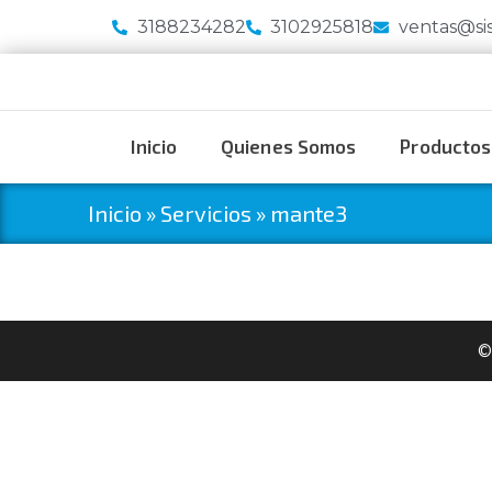
3188234282
3102925818
ventas@si
Inicio
Quienes Somos
Productos
Inicio
»
Servicios
»
mante3
©